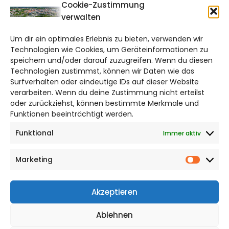
CITYLIFE!
Cookie-Zustimmung
verwalten
braunschweig@citylifemedien.de
Um dir ein optimales Erlebnis zu bieten, verwenden wir
Bruchtorwall 12
Technologien wie Cookies, um Geräteinformationen zu
38100 Braunschweig
speichern und/oder darauf zuzugreifen. Wenn du diesen
Telefon: 0531 387220 – 65
Technologien zustimmst, können wir Daten wie das
Surfverhalten oder eindeutige IDs auf dieser Website
verarbeiten. Wenn du deine Zustimmung nicht erteilst
DAS STADTMAGAZIN FÜR
oder zurückziehst, können bestimmte Merkmale und
BRAUNSCHWEIG
Funktionen beeinträchtigt werden.
Funktional
Immer aktiv
Impressum
Datenschutzerklärung
Marketing
Cookie Richtlinie
Market
CITYLIFE! BEI FACEBOOK
Akzeptieren
Ablehnen