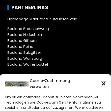
PARTNERLINKS
Homepage Manufactur Braunschweig
Bauland Braunschweig
Bauland Hildesheim
Bauland Gifhorn
Bauland Peine
Bauland Salzgitter
Bauland Wolfsburg
Bauland Wolfenbüttel
CITYLIFE!
Cookie-Zustimmung
verwalten
braunschweig@citylifemedien.de
Um dir ein optimales Erlebnis zu bieten, verwenden wir
Bruchtorwall 12
Technologien wie Cookies, um Geräteinformationen zu
38100 Braunschweig
speichern und/oder darauf zuzugreifen. Wenn du diesen