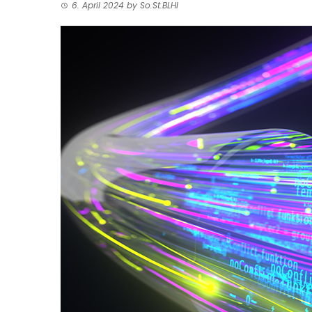
6. April 2024
by
So.St.BLHI