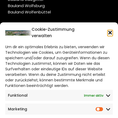
Bauland Wolfsburg
Bauland Wolfenbüttel
CITYLIFE!
Cookie-Zustimmung
verwalten
braunschweig@citylifemedien.de
Um dir ein optimales Erlebnis zu bieten, verwenden wir
Bruchtorwall 12
Technologien wie Cookies, um Geräteinformationen zu
38100 Braunschweig
speichern und/oder darauf zuzugreifen. Wenn du diesen
Telefon: 0531 387220 – 65
Technologien zustimmst, können wir Daten wie das
Surfverhalten oder eindeutige IDs auf dieser Website
verarbeiten. Wenn du deine Zustimmung nicht erteilst
DAS STADTMAGAZIN FÜR
oder zurückziehst, können bestimmte Merkmale und
BRAUNSCHWEIG
Funktionen beeinträchtigt werden.
Funktional
Immer aktiv
Impressum
Datenschutzerklärung
Marketing
Cookie Richtlinie
Market