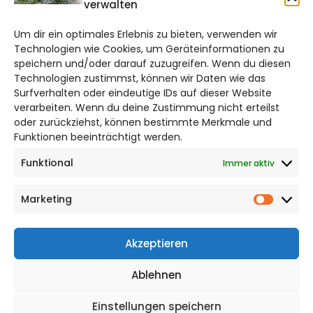
verwalten
braunschweig@citylifemedien.de
Um dir ein optimales Erlebnis zu bieten, verwenden wir
Bruchtorwall 12
Technologien wie Cookies, um Geräteinformationen zu
38100 Braunschweig
speichern und/oder darauf zuzugreifen. Wenn du diesen
Telefon: 0531 387220 – 65
Technologien zustimmst, können wir Daten wie das
Surfverhalten oder eindeutige IDs auf dieser Website
verarbeiten. Wenn du deine Zustimmung nicht erteilst
DAS STADTMAGAZIN FÜR
oder zurückziehst, können bestimmte Merkmale und
BRAUNSCHWEIG
Funktionen beeinträchtigt werden.
Funktional
Immer aktiv
Impressum
Datenschutzerklärung
Marketing
Cookie Richtlinie
Market
CITYLIFE! BEI FACEBOOK
Akzeptieren
Ablehnen
Einstellungen speichern