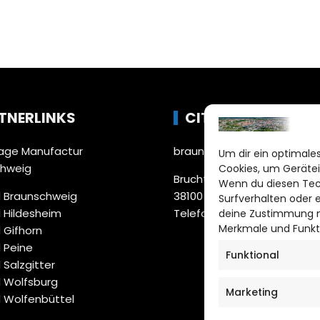
TNERLINKS
CITYLIFE!
ge Manufactur
braunschweig@citylifemed
Um dir ein optimales
chweig
Cookies, um Gerätei
Bruchtorwall 12
Wenn du diesen Tec
 Braunschweig
38100 Braunschweig
Surfverhalten oder 
 Hildesheim
Telefon: 0531 387220 – 65
deine Zustimmung ni
Merkmale und Funkt
 Gifhorn
 Peine
Funktional
 Salzgitter
 Wolfsburg
Marketing
 Wolfenbüttel