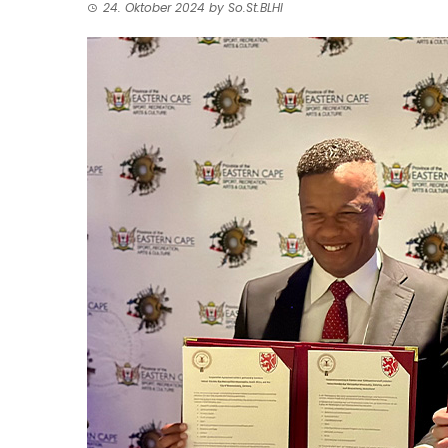
24. Oktober 2024
by
So.St.BLHI