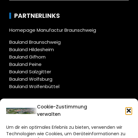
PARTNERLINKS
Homepage Manufactur Braunschweig
Bauland Braunschweig
Bauland Hildesheim
Bauland Gifhorn
Bauland Peine
Bauland Salzgitter
Bauland Wolfsburg
Bauland Wolfenbüttel
CITYLIFE!
Cookie-Zustimmung
verwalten
braunschweig@citylifemedien.de
Um dir ein optimales Erlebnis zu bieten, verwenden wir
Bruchtorwall 12
Technologien wie Cookies, um Geräteinformationen zu