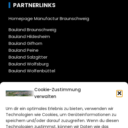
PARTNERLINKS
Homepage Manufactur Braunschweig
Bauland Braunschweig
Bauland Hildesheim
Bauland Gifhorn
Bauland Peine
Bauland Salzgitter
Bauland Wolfsburg
Bauland Wolfenbüttel
CITYLIFE!
Cookie-Zustimmung
verwalten
braunschweig@citylifemedien.de
Um dir ein optimales Erlebnis zu bieten, verwenden wir
Bruchtorwall 12
Technologien wie Cookies, um Geräteinformationen zu
38100 Braunschweig
speichern und/oder darauf zuzugreifen. Wenn du diesen
Telefon: 0531 387220 – 65
Technologien zustimmst, können wir Daten wie das