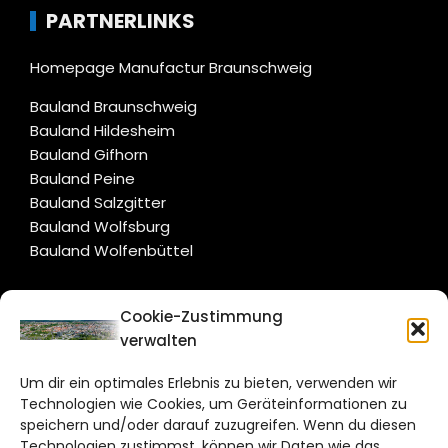
PARTNERLINKS
Homepage Manufactur Braunschweig
Bauland Braunschweig
Bauland Hildesheim
Bauland Gifhorn
Bauland Peine
Bauland Salzgitter
Bauland Wolfsburg
Bauland Wolfenbüttel
CITYLIFE!
Cookie-Zustimmung
verwalten
braunschweig@citylifemedien.de
Um dir ein optimales Erlebnis zu bieten, verwenden wir
Bruchtorwall 12
Technologien wie Cookies, um Geräteinformationen zu
38100 Braunschweig
speichern und/oder darauf zuzugreifen. Wenn du diesen
Telefon: 0531 387220 – 65
Technologien zustimmst, können wir Daten wie das