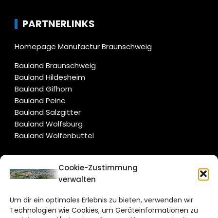
PARTNERLINKS
Homepage Manufactur Braunschweig
Bauland Braunschweig
Bauland Hildesheim
Bauland Gifhorn
Bauland Peine
Bauland Salzgitter
Bauland Wolfsburg
Bauland Wolfenbüttel
CITYLIFE!
Cookie-Zustimmung
verwalten
braunschweig@citylifemedien.de
Um dir ein optimales Erlebnis zu bieten, verwenden wir
Bruchtorwall 12
Technologien wie Cookies, um Geräteinformationen zu