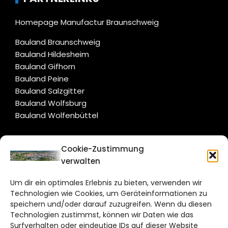
Homepage Manufactur Braunschweig
Bauland Braunschweig
Bauland Hildesheim
Bauland Gifhorn
Bauland Peine
Bauland Salzgitter
Bauland Wolfsburg
Bauland Wolfenbüttel
CITYLIFE!
Cookie-Zustimmung
verwalten
braunschweig@citylifemedien.de
Um dir ein optimales Erlebnis zu bieten, verwenden wir
Bruchtorwall 12
Technologien wie Cookies, um Geräteinformationen zu
38100 Braunschweig
speichern und/oder darauf zuzugreifen. Wenn du diesen
Telefon: 0531 387220 – 65
Technologien zustimmst, können wir Daten wie das
Surfverhalten oder eindeutige IDs auf dieser Website