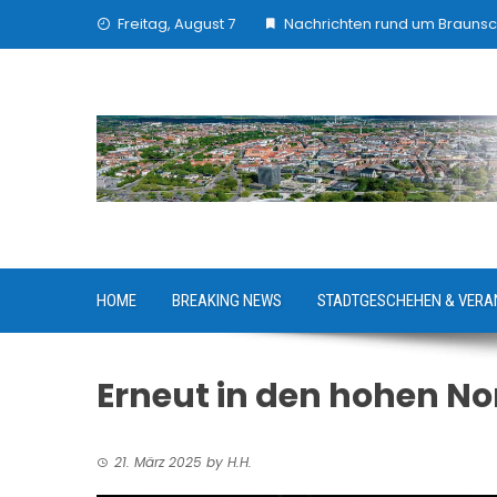
Skip
Freitag, August 7
Nachrichten rund um Brauns
to
content
HOME
BREAKING NEWS
STADTGESCHEHEN & VERA
Erneut in den hohen N
21. März 2025
by
H.H.