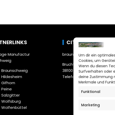
TNERLINKS
CITYLIFE!
ge Manufactur
braunschweig@citylifemed
Um dir ein optimales
chweig
Cookies, um Gerätei
Bruchtorwall 12
Wenn du diesen Tec
 Braunschweig
38100 Braunschweig
Surfverhalten oder 
 Hildesheim
Telefon: 0531 387220 – 65
deine Zustimmung ni
Merkmale und Funkt
 Gifhorn
 Peine
Funktional
 Salzgitter
 Wolfsburg
Marketing
 Wolfenbüttel