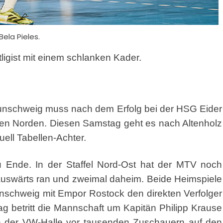
Bela Pieles.
tligist mit einem schlanken Kader.
Braunschweig muss nach dem Erfolg bei der HSG Eider
hen Norden. Diesen Samstag geht es nach Altenholz
uell Tabellen-Achter.
 Ende. In der Staffel Nord-Ost hat der MTV noch
 auswärts ran und zweimal daheim. Beide Heimspiele
aunschweig mit Empor Rostock den direkten Verfolger
g betritt die Mannschaft um Kapitän Philipp Krause
 in der VW-Halle vor tausenden Zuschauern auf den