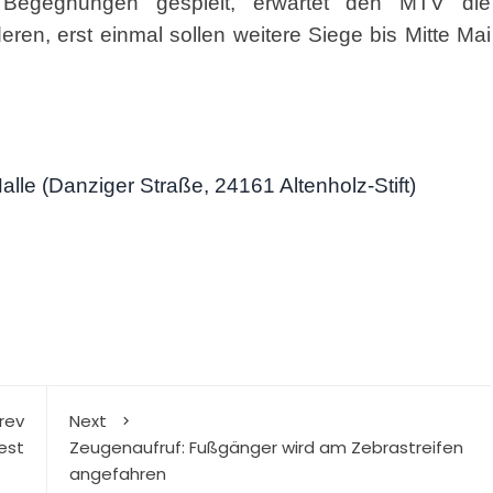
Begegnungen gespielt, erwartet den MTV die
en, erst einmal sollen weitere Siege bis Mitte Mai
le (Danziger Straße, 24161 Altenholz-Stift)
rev
Next
est
Zeugenaufruf: Fußgänger wird am Zebrastreifen
angefahren