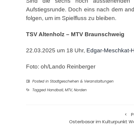
Sind die sechs noch ausstehenden 
Aufstiegsrunde. Doch eins nach dem ander
folgen, um im Spielfluss zu bleiben.
TSV Altenholz – MTV Braunschweig
22.03.2025 um 18 Uhr,
Edgar-Meschkat-Hal
Foto: oh/Lando Reinberger
Posted in
Stadtgeschehen & Veranstaltungen
Tagged
Handball
,
MTV
,
Norden
P
Osterbasar im Kulturpunkt W