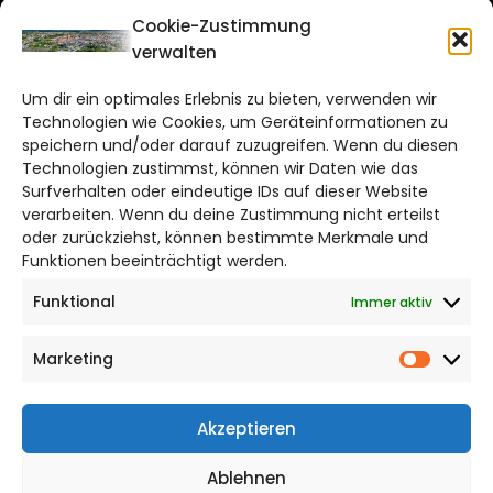
CITYLIFE!
Cookie-Zustimmung
verwalten
braunschweig@citylifemedien.de
Um dir ein optimales Erlebnis zu bieten, verwenden wir
Bruchtorwall 12
Technologien wie Cookies, um Geräteinformationen zu
38100 Braunschweig
speichern und/oder darauf zuzugreifen. Wenn du diesen
Technologien zustimmst, können wir Daten wie das
Telefon: 0531 387220 – 65
Surfverhalten oder eindeutige IDs auf dieser Website
verarbeiten. Wenn du deine Zustimmung nicht erteilst
DAS STADTMAGAZIN FÜR
oder zurückziehst, können bestimmte Merkmale und
BRAUNSCHWEIG
Funktionen beeinträchtigt werden.
Funktional
Immer aktiv
Impressum
Datenschutzerklärung
Marketing
Cookie Richtlinie
Market
CITYLIFE! BEI FACEBOOK
Akzeptieren
Ablehnen