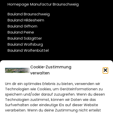
Homepage Manufactur Braunschweig
Bauland Braunschweig
Bauland Hildesheim
Bauland Gifhorn
Bauland Peine
Bauland Salzgitter
Bauland Wolfsburg
Bauland Wolfenbüttel
CITYLIFE!
Cookie-Zustimmung
verwalten
braunschweig@citylifemedien.de
Um dir ein optimales Erlebnis zu bieten, verwenden wir
Bruchtorwall 12
Technologien wie Cookies, um Geräteinformationen zu
38100 Braunschweig
speichern und/oder darauf zuzugreifen. Wenn du diesen
Telefon: 0531 387220 – 65
Technologien zustimmst, können wir Daten wie das
Surfverhalten oder eindeutige IDs auf dieser Website
verarbeiten. Wenn du deine Zustimmung nicht erteilst