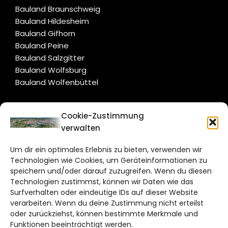
Bauland Braunschweig
Bauland Hildesheim
Bauland Gifhorn
Bauland Peine
Bauland Salzgitter
Bauland Wolfsburg
Bauland Wolfenbüttel
CITYLIFE!
Cookie-Zustimmung
verwalten
braunschweig@citylifemedien.de
Um dir ein optimales Erlebnis zu bieten, verwenden wir
Bruchtorwall 12
Technologien wie Cookies, um Geräteinformationen zu
38100 Braunschweig
speichern und/oder darauf zuzugreifen. Wenn du diesen
Telefon: 0531 387220 – 65
Technologien zustimmst, können wir Daten wie das
Surfverhalten oder eindeutige IDs auf dieser Website
verarbeiten. Wenn du deine Zustimmung nicht erteilst
DAS STADTMAGAZIN FÜR
oder zurückziehst, können bestimmte Merkmale und
BRAUNSCHWEIG
Funktionen beeinträchtigt werden.