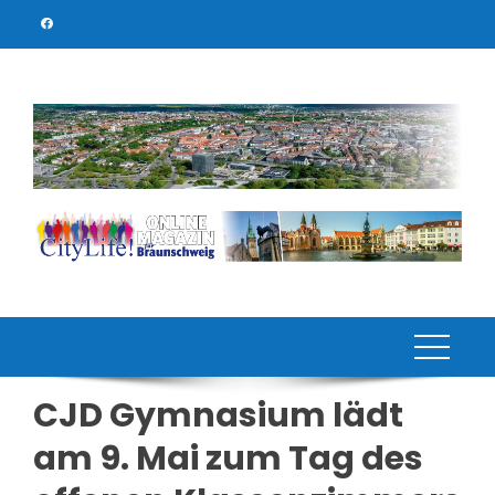
Skip
to
content
CJD Gymnasium lädt
am 9. Mai zum Tag des