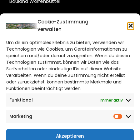
Bauland Wolfenbüttel
CITYLIFE!
Cookie-Zustimmung
verwalten
braunschweig@citylifemedien.de
Um dir ein optimales Erlebnis zu bieten, verwenden wir
Bruchtorwall 12
Technologien wie Cookies, um Geräteinformationen zu
38100 Braunschweig
speichern und/oder darauf zuzugreifen. Wenn du diesen
Telefon: 0531 387220 – 65
Technologien zustimmst, können wir Daten wie das
Surfverhalten oder eindeutige IDs auf dieser Website
verarbeiten. Wenn du deine Zustimmung nicht erteilst
DAS STADTMAGAZIN FÜR
oder zurückziehst, können bestimmte Merkmale und
BRAUNSCHWEIG
Funktionen beeinträchtigt werden.
Funktional
Immer aktiv
Impressum
Datenschutzerklärung
Marketing
Cookie Richtlinie
Market
CITYLIFE! BEI FACEBOOK
Akzeptieren