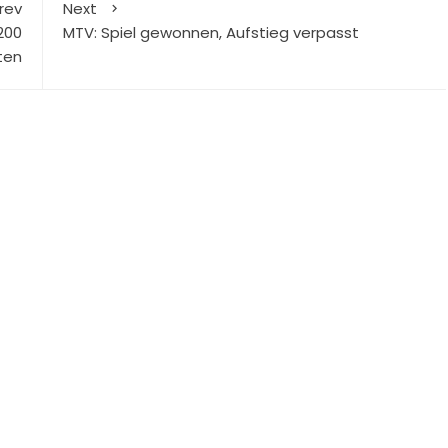
rev
Next
200
MTV: Spiel gewonnen, Aufstieg verpasst
ten