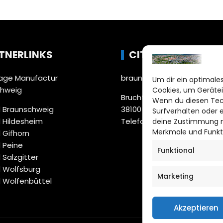
TNERLINKS
CITYLIFE!
ge Manufactur
braunschweig@citylifemed
Um dir ein optimales
chweig
Cookies, um Gerätei
Bruchtorwall 12
Wenn du diesen Tec
 Braunschweig
38100 Braunschweig
Surfverhalten oder 
 Hildesheim
Telefon: 0531 387220 – 65
deine Zustimmung ni
Merkmale und Funkt
 Gifhorn
 Peine
Funktional
 Salzgitter
 Wolfsburg
Marketing
 Wolfenbüttel
Akzeptieren