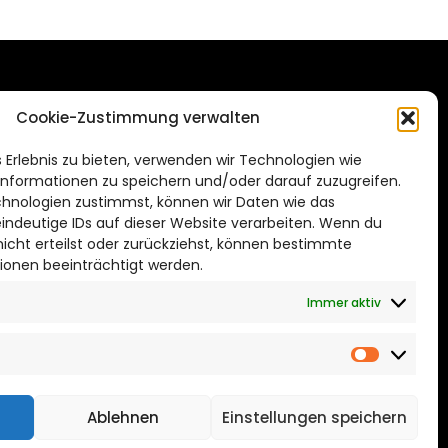
DAS STADTMAGAZIN
Cookie-Zustimmung verwalten
FÜR BRAUNSCHWEIG
ien.de
 Erlebnis zu bieten, verwenden wir Technologien wie
Impressum
nformationen zu speichern und/oder darauf zuzugreifen.
Datenschutzerklärung
hnologien zustimmst, können wir Daten wie das
eindeutige IDs auf dieser Website verarbeiten. Wenn du
Cookie Richtlinie
cht erteilst oder zurückziehst, können bestimmte
ionen beeinträchtigt werden.
CITYLIFE! BEI FACEBOOK
Immer aktiv
Marketin
Ablehnen
Einstellungen speichern