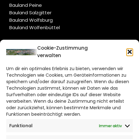
Bauland Peine
Bauland Salzgitter
Bauland Wolfsburg
Bauland Wolfenbüttel
CITYLIFE!
Cookie-Zustimmung
verwalten
braunschweig@citylifemedien.de
Um dir ein optimales Erlebnis zu bieten, verwenden wir
Bruchtorwall 12
Technologien wie Cookies, um Geräteinformationen zu
38100 Braunschweig
speichern und/oder darauf zuzugreifen. Wenn du diesen
Telefon: 0531 387220 – 65
Technologien zustimmst, können wir Daten wie das
Surfverhalten oder eindeutige IDs auf dieser Website
verarbeiten. Wenn du deine Zustimmung nicht erteilst
DAS STADTMAGAZIN FÜR
oder zurückziehst, können bestimmte Merkmale und
BRAUNSCHWEIG
Funktionen beeinträchtigt werden.
Funktional
Immer aktiv
Impressum
Datenschutzerklärung