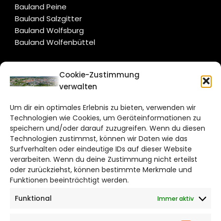
Bauland Peine
Bauland Salzgitter
Bauland Wolfsburg
Bauland Wolfenbüttel
CITYLIFE!
Cookie-Zustimmung
verwalten
braunschweig@citylifemedien.de
Um dir ein optimales Erlebnis zu bieten, verwenden wir
Bruchtorwall 12
Technologien wie Cookies, um Geräteinformationen zu
38100 Braunschweig
speichern und/oder darauf zuzugreifen. Wenn du diesen
Telefon: 0531 387220 – 65
Technologien zustimmst, können wir Daten wie das
Surfverhalten oder eindeutige IDs auf dieser Website
verarbeiten. Wenn du deine Zustimmung nicht erteilst
DAS STADTMAGAZIN FÜR
oder zurückziehst, können bestimmte Merkmale und
BRAUNSCHWEIG
Funktionen beeinträchtigt werden.
Funktional
Immer aktiv
Impressum
Datenschutzerklärung