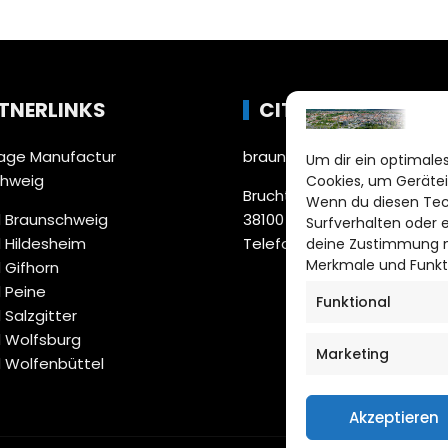
TNERLINKS
CITYLIFE!
ge Manufactur
braunschweig@citylifemed
Um dir ein optimales
chweig
Cookies, um Gerätei
Bruchtorwall 12
Wenn du diesen Tec
 Braunschweig
38100 Braunschweig
Surfverhalten oder 
 Hildesheim
Telefon: 0531 387220 – 65
deine Zustimmung ni
Merkmale und Funkt
 Gifhorn
 Peine
Funktional
 Salzgitter
 Wolfsburg
Marketing
 Wolfenbüttel
Akzeptieren