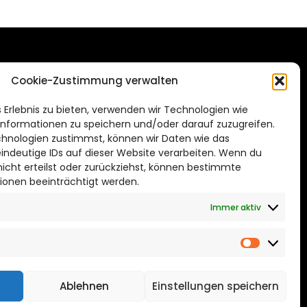
DAS STADTMAGAZIN
Cookie-Zustimmung verwalten
FÜR BRAUNSCHWEIG
ien.de
 Erlebnis zu bieten, verwenden wir Technologien wie
Impressum
nformationen zu speichern und/oder darauf zuzugreifen.
Datenschutzerklärung
hnologien zustimmst, können wir Daten wie das
eindeutige IDs auf dieser Website verarbeiten. Wenn du
Cookie Richtlinie
cht erteilst oder zurückziehst, können bestimmte
ionen beeinträchtigt werden.
CITYLIFE! BEI FACEBOOK
Immer aktiv
Marketin
Ablehnen
Einstellungen speichern