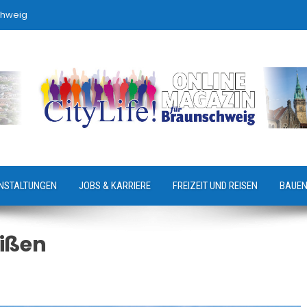
chweig
NSTALTUNGEN
JOBS & KARRIERE
FREIZEIT UND REISEN
BAUEN
eißen