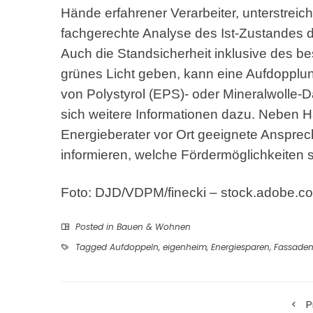
Hände erfahrener Verarbeiter, unterstreicht
fachgerechte Analyse des Ist-Zustande
Auch die Standsicherheit inklusive des 
grünes Licht geben, kann eine Aufdoppl
von Polystyrol (EPS)- oder Mineralwolle-
sich weitere Informationen dazu. Neben Ha
Energieberater vor Ort geeignete Anspre
informieren, welche Fördermöglichkeiten s
Foto: DJD/VDPM/finecki – stock.adobe.c
Posted in
Bauen & Wohnen
Tagged
Aufdoppeln
,
eigenheim
,
Energiesparen
,
Fassade
P