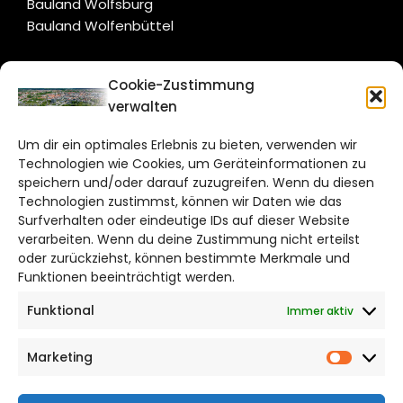
Bauland Wolfsburg
Bauland Wolfenbüttel
CITYLIFE!
Cookie-Zustimmung
verwalten
braunschweig@citylifemedien.de
Um dir ein optimales Erlebnis zu bieten, verwenden wir
Bruchtorwall 12
Technologien wie Cookies, um Geräteinformationen zu
38100 Braunschweig
speichern und/oder darauf zuzugreifen. Wenn du diesen
Telefon: 0531 387220 – 65
Technologien zustimmst, können wir Daten wie das
Surfverhalten oder eindeutige IDs auf dieser Website
verarbeiten. Wenn du deine Zustimmung nicht erteilst
DAS STADTMAGAZIN FÜR
oder zurückziehst, können bestimmte Merkmale und
BRAUNSCHWEIG
Funktionen beeinträchtigt werden.
Funktional
Immer aktiv
Impressum
Datenschutzerklärung
Marketing
Cookie Richtlinie
Market