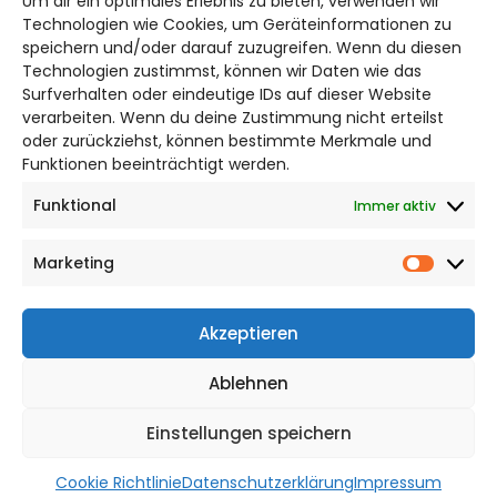
Um dir ein optimales Erlebnis zu bieten, verwenden wir
Bruchtorwall 12
Technologien wie Cookies, um Geräteinformationen zu
38100 Braunschweig
speichern und/oder darauf zuzugreifen. Wenn du diesen
Telefon: 0531 387220 – 65
Technologien zustimmst, können wir Daten wie das
Surfverhalten oder eindeutige IDs auf dieser Website
verarbeiten. Wenn du deine Zustimmung nicht erteilst
DAS STADTMAGAZIN FÜR
oder zurückziehst, können bestimmte Merkmale und
BRAUNSCHWEIG
Funktionen beeinträchtigt werden.
Funktional
Immer aktiv
Impressum
Datenschutzerklärung
Marketing
Cookie Richtlinie
Market
CITYLIFE! BEI FACEBOOK
Akzeptieren
Ablehnen
Einstellungen speichern
WordPress Theme |
Viral
by HashThemes
Cookie Richtlinie
Datenschutzerklärung
Impressum