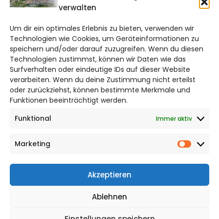
verwalten
braunschweig@citylifemedien.de
Um dir ein optimales Erlebnis zu bieten, verwenden wir
Bruchtorwall 12
Technologien wie Cookies, um Geräteinformationen zu
38100 Braunschweig
speichern und/oder darauf zuzugreifen. Wenn du diesen
Telefon: 0531 387220 – 65
Technologien zustimmst, können wir Daten wie das
Surfverhalten oder eindeutige IDs auf dieser Website
verarbeiten. Wenn du deine Zustimmung nicht erteilst
DAS STADTMAGAZIN FÜR
oder zurückziehst, können bestimmte Merkmale und
BRAUNSCHWEIG
Funktionen beeinträchtigt werden.
Funktional
Immer aktiv
Impressum
Datenschutzerklärung
Marketing
Cookie Richtlinie
Market
CITYLIFE! BEI FACEBOOK
Akzeptieren
Ablehnen
Einstellungen speichern