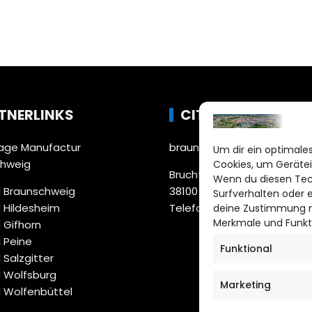
TNERLINKS
CITYLIFE!
ge Manufactur
braunschweig@citylifemed
Um dir ein optimales
chweig
Cookies, um Gerätei
Bruchtorwall 12
Wenn du diesen Tec
 Braunschweig
38100 Braunschweig
Surfverhalten oder 
 Hildesheim
Telefon: 0531 387220 – 65
deine Zustimmung ni
Merkmale und Funkt
 Gifhorn
 Peine
Funktional
 Salzgitter
 Wolfsburg
Marketing
 Wolfenbüttel