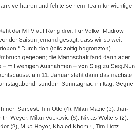
 Bank verharren und fehlte seinem Team für wichtige
 steht der MTV auf Rang drei. Für Volker Mudrow
 vor der Saison jemand gesagt, dass wir so weit
rieben.“ Durch den (teils zeitig begrenzten)
 Umbruch gegeben; die Mannschaft fand dann aber
e – mit wenigen Ausnahmen – von Sieg zu Sieg.
Nun
achtspause, am 11. Januar steht dann das nächste
m Samstagabend, sondern Sonntagnachmittag; Gegner
Timon Serbest; Tim Otto (4), Milan Mazic (3), Jan-
tin Weyer, Milan Vuckovic (6), Niklas Wolters (2),
rder (2), Mika Hoyer, Khaled Khemiri, Tim Lietz.