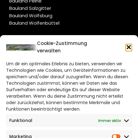
Bauland Peine
Bauland Salzgitter
Bauland Wolfsburg
Bauland Wolfenbüttel
CITYLIFE!
Cookie-Zustimmung
verwalten
braunschweig@citylifemedien.de
Um dir ein optimales Erlebnis zu bieten, verwenden wir
Bruchtorwall 12
Technologien wie Cookies, um Geräteinformationen zu
38100 Braunschweig
speichern und/oder darauf zuzugreifen. Wenn du diesen
Telefon: 0531 387220 – 65
Technologien zustimmst, können wir Daten wie das
Surfverhalten oder eindeutige IDs auf dieser Website
verarbeiten. Wenn du deine Zustimmung nicht erteilst
DAS STADTMAGAZIN FÜR
oder zurückziehst, können bestimmte Merkmale und
BRAUNSCHWEIG
Funktionen beeinträchtigt werden.
Funktional
Immer aktiv
Impressum
Datenschutzerklärung
Marketing
Cookie Richtlinie