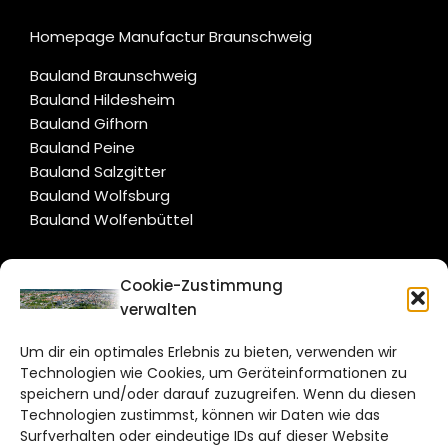
Homepage Manufactur Braunschweig
Bauland Braunschweig
Bauland Hildesheim
Bauland Gifhorn
Bauland Peine
Bauland Salzgitter
Bauland Wolfsburg
Bauland Wolfenbüttel
CITYLIFE!
Cookie-Zustimmung
verwalten
braunschweig@citylifemedien.de
Um dir ein optimales Erlebnis zu bieten, verwenden wir
Bruchtorwall 12
Technologien wie Cookies, um Geräteinformationen zu
38100 Braunschweig
speichern und/oder darauf zuzugreifen. Wenn du diesen
Telefon: 0531 387220 – 65
Technologien zustimmst, können wir Daten wie das
Surfverhalten oder eindeutige IDs auf dieser Website