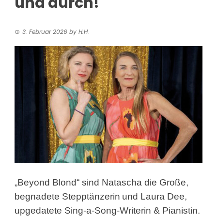
und durch!
3. Februar 2026
by
H.H.
„Beyond Blond“ sind Natascha die Große,
begnadete Stepptänzerin
und Laura Dee,
upgedatete Sing-a-Song-Writerin & Pianistin.