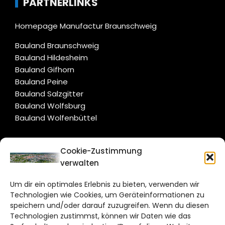
PARTNERLINKS
Homepage Manufactur Braunschweig
Bauland Braunschweig
Bauland Hildesheim
Bauland Gifhorn
Bauland Peine
Bauland Salzgitter
Bauland Wolfsburg
Bauland Wolfenbüttel
CITYLIFE!
Cookie-Zustimmung
verwalten
braunschweig@citylifemedien.de
Um dir ein optimales Erlebnis zu bieten, verwenden wir
Bruchtorwall 12
Technologien wie Cookies, um Geräteinformationen zu
38100 Braunschweig
speichern und/oder darauf zuzugreifen. Wenn du diesen
Telefon: 0531 387220 – 65
Technologien zustimmst, können wir Daten wie das