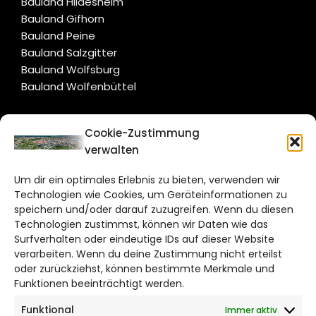
Bauland Hildesheim
Bauland Gifhorn
Bauland Peine
Bauland Salzgitter
Bauland Wolfsburg
Bauland Wolfenbüttel
CITYLIFE!
Cookie-Zustimmung
verwalten
braunschweig@citylifemedien.de
Um dir ein optimales Erlebnis zu bieten, verwenden wir
Bruchtorwall 12
Technologien wie Cookies, um Geräteinformationen zu
38100 Braunschweig
speichern und/oder darauf zuzugreifen. Wenn du diesen
Telefon: 0531 387220 – 65
Technologien zustimmst, können wir Daten wie das
Surfverhalten oder eindeutige IDs auf dieser Website
verarbeiten. Wenn du deine Zustimmung nicht erteilst
DAS STADTMAGAZIN FÜR
oder zurückziehst, können bestimmte Merkmale und
BRAUNSCHWEIG
Funktionen beeinträchtigt werden.
Funktional
Immer aktiv
Impressum