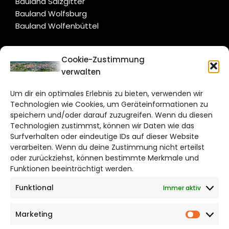
Bauland Salzgitter
Bauland Wolfsburg
Bauland Wolfenbüttel
CITYLIFE!
Cookie-Zustimmung
verwalten
braunschweig@citylifemedien.de
Um dir ein optimales Erlebnis zu bieten, verwenden wir
Bruchtorwall 12
Technologien wie Cookies, um Geräteinformationen zu
38100 Braunschweig
speichern und/oder darauf zuzugreifen. Wenn du diesen
Telefon: 0531 387220 – 65
Technologien zustimmst, können wir Daten wie das
Surfverhalten oder eindeutige IDs auf dieser Website
verarbeiten. Wenn du deine Zustimmung nicht erteilst
DAS STADTMAGAZIN FÜR
oder zurückziehst, können bestimmte Merkmale und
BRAUNSCHWEIG
Funktionen beeinträchtigt werden.
Funktional
Immer aktiv
Impressum
Datenschutzerklärung
Marketing
Cookie Richtlinie
Market