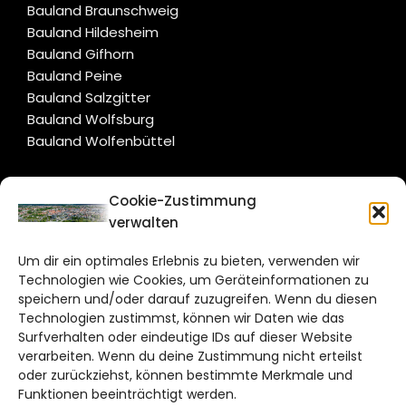
Bauland Braunschweig
Bauland Hildesheim
Bauland Gifhorn
Bauland Peine
Bauland Salzgitter
Bauland Wolfsburg
Bauland Wolfenbüttel
CITYLIFE!
Cookie-Zustimmung
verwalten
braunschweig@citylifemedien.de
Um dir ein optimales Erlebnis zu bieten, verwenden wir
Bruchtorwall 12
Technologien wie Cookies, um Geräteinformationen zu
38100 Braunschweig
speichern und/oder darauf zuzugreifen. Wenn du diesen
Telefon: 0531 387220 – 65
Technologien zustimmst, können wir Daten wie das
Surfverhalten oder eindeutige IDs auf dieser Website
verarbeiten. Wenn du deine Zustimmung nicht erteilst
DAS STADTMAGAZIN FÜR
oder zurückziehst, können bestimmte Merkmale und
BRAUNSCHWEIG
Funktionen beeinträchtigt werden.