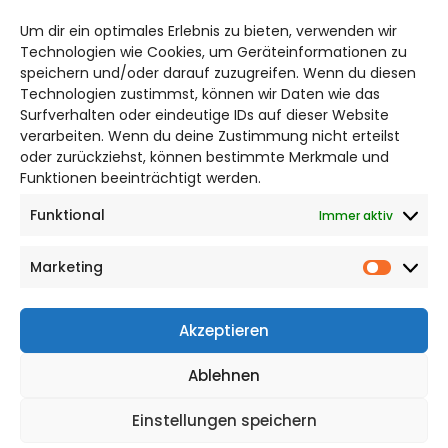
braunschweig@citylifemedien.de
Um dir ein optimales Erlebnis zu bieten, verwenden wir
Bruchtorwall 12
Technologien wie Cookies, um Geräteinformationen zu
38100 Braunschweig
speichern und/oder darauf zuzugreifen. Wenn du diesen
Telefon: 0531 387220 – 65
Technologien zustimmst, können wir Daten wie das
Surfverhalten oder eindeutige IDs auf dieser Website
verarbeiten. Wenn du deine Zustimmung nicht erteilst
DAS STADTMAGAZIN FÜR
oder zurückziehst, können bestimmte Merkmale und
BRAUNSCHWEIG
Funktionen beeinträchtigt werden.
Funktional
Immer aktiv
Impressum
Datenschutzerklärung
Marketing
Cookie Richtlinie
Market
CITYLIFE! BEI FACEBOOK
Akzeptieren
Ablehnen
Einstellungen speichern