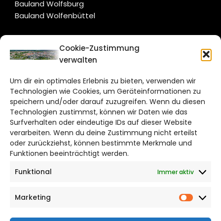
Bauland Wolfsburg
Bauland Wolfenbüttel
CITYLIFE!
Cookie-Zustimmung
verwalten
braunschweig@citylifemedien.de
Um dir ein optimales Erlebnis zu bieten, verwenden wir
Bruchtorwall 12
Technologien wie Cookies, um Geräteinformationen zu
38100 Braunschweig
speichern und/oder darauf zuzugreifen. Wenn du diesen
Telefon: 0531 387220 – 65
Technologien zustimmst, können wir Daten wie das
Surfverhalten oder eindeutige IDs auf dieser Website
verarbeiten. Wenn du deine Zustimmung nicht erteilst
DAS STADTMAGAZIN FÜR
oder zurückziehst, können bestimmte Merkmale und
BRAUNSCHWEIG
Funktionen beeinträchtigt werden.
Funktional
Immer aktiv
Impressum
Datenschutzerklärung
Marketing
Cookie Richtlinie
Market