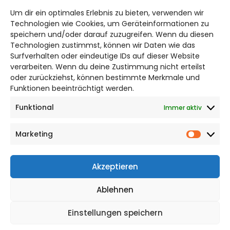
braunschweig@citylifemedien.de
Um dir ein optimales Erlebnis zu bieten, verwenden wir
Bruchtorwall 12
Technologien wie Cookies, um Geräteinformationen zu
38100 Braunschweig
speichern und/oder darauf zuzugreifen. Wenn du diesen
Telefon: 0531 387220 – 65
Technologien zustimmst, können wir Daten wie das
Surfverhalten oder eindeutige IDs auf dieser Website
verarbeiten. Wenn du deine Zustimmung nicht erteilst
DAS STADTMAGAZIN FÜR
oder zurückziehst, können bestimmte Merkmale und
BRAUNSCHWEIG
Funktionen beeinträchtigt werden.
Funktional
Immer aktiv
Impressum
Datenschutzerklärung
Marketing
Cookie Richtlinie
Market
CITYLIFE! BEI FACEBOOK
Akzeptieren
Ablehnen
Einstellungen speichern