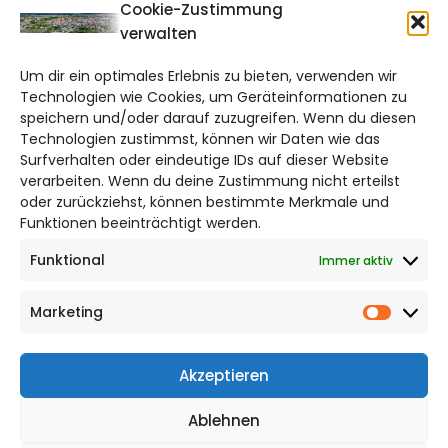
CITYLIFE!
Cookie-Zustimmung
verwalten
braunschweig@citylifemedien.de
Um dir ein optimales Erlebnis zu bieten, verwenden wir
Bruchtorwall 12
Technologien wie Cookies, um Geräteinformationen zu
38100 Braunschweig
speichern und/oder darauf zuzugreifen. Wenn du diesen
Telefon: 0531 387220 – 65
Technologien zustimmst, können wir Daten wie das
Surfverhalten oder eindeutige IDs auf dieser Website
verarbeiten. Wenn du deine Zustimmung nicht erteilst
DAS STADTMAGAZIN FÜR
oder zurückziehst, können bestimmte Merkmale und
BRAUNSCHWEIG
Funktionen beeinträchtigt werden.
Funktional
Immer aktiv
Impressum
Datenschutzerklärung
Marketing
Cookie Richtlinie
Market
CITYLIFE! BEI FACEBOOK
Akzeptieren
Ablehnen