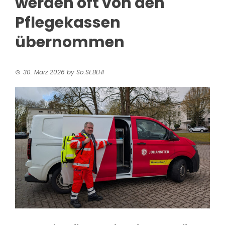
werden oft von den
Pflegekassen
übernommen
30. März 2026
by
So.St.BLHI