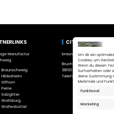
TNERLINKS
CITYLIFE!
ge Manufactur
braunschweig@citylifemed
Um dir ein optimales
chweig
Cookies, um Gerätei
Bruchtorwall 12
Wenn du diesen Tec
 Braunschweig
38100 Braunschweig
Surfverhalten oder 
 Hildesheim
Telefon: 0531 387220 – 65
deine Zustimmung ni
Merkmale und Funkt
 Gifhorn
 Peine
Funktional
 Salzgitter
 Wolfsburg
Marketing
 Wolfenbüttel