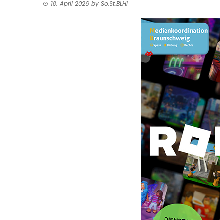
18. April 2026
by
So.St.BLHI