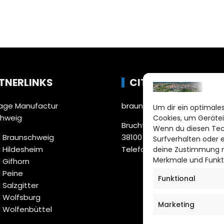
TNERLINKS
CITYLIFE!
ge Manufactur
braunschweig@citylifemed
Um dir ein optimales
chweig
Cookies, um Gerätei
Bruchtorwall 12
Wenn du diesen Tec
 Braunschweig
38100 Braunschweig
Surfverhalten oder 
 Hildesheim
Telefon: 0531 387220 – 65
deine Zustimmung ni
Merkmale und Funkt
 Gifhorn
 Peine
Funktional
 Salzgitter
 Wolfsburg
Marketing
 Wolfenbüttel