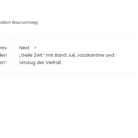
nation Braunschweig
rev
Next
den
„Geile Zeit“ mit Band Juli, Jazzkantine und
en“
Umzug der Vielfalt