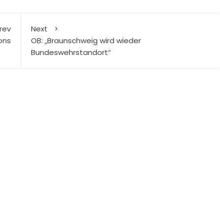
rev
Next
ons
OB: „Braunschweig wird wieder
Bundeswehrstandort“