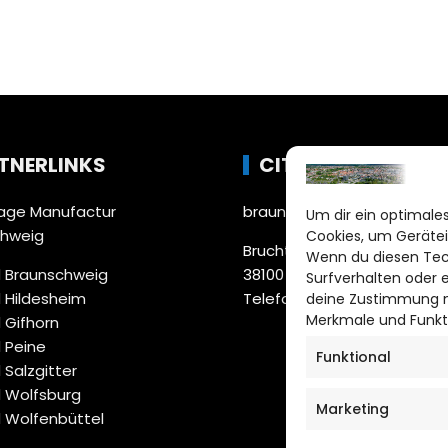
TNERLINKS
CITYLIFE!
ge Manufactur
braunschweig@citylifemed
Um dir ein optimales
chweig
Cookies, um Gerätei
Bruchtorwall 12
Wenn du diesen Tec
 Braunschweig
38100 Braunschweig
Surfverhalten oder 
 Hildesheim
Telefon: 0531 387220 – 65
deine Zustimmung ni
Merkmale und Funkt
 Gifhorn
 Peine
Funktional
 Salzgitter
 Wolfsburg
Marketing
 Wolfenbüttel