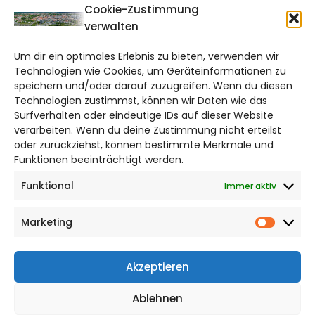
CITYLIFE!
Cookie-Zustimmung
verwalten
braunschweig@citylifemedien.de
Um dir ein optimales Erlebnis zu bieten, verwenden wir
Bruchtorwall 12
Technologien wie Cookies, um Geräteinformationen zu
38100 Braunschweig
speichern und/oder darauf zuzugreifen. Wenn du diesen
Telefon: 0531 387220 – 65
Technologien zustimmst, können wir Daten wie das
Surfverhalten oder eindeutige IDs auf dieser Website
verarbeiten. Wenn du deine Zustimmung nicht erteilst
DAS STADTMAGAZIN FÜR
oder zurückziehst, können bestimmte Merkmale und
BRAUNSCHWEIG
Funktionen beeinträchtigt werden.
Funktional
Immer aktiv
Impressum
Datenschutzerklärung
Marketing
Cookie Richtlinie
Market
CITYLIFE! BEI FACEBOOK
Akzeptieren
Ablehnen