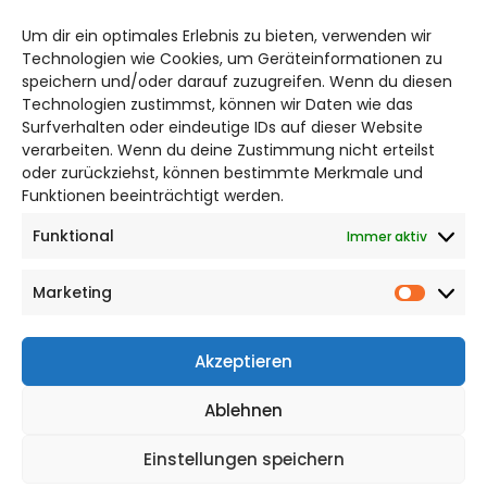
braunschweig@citylifemedien.de
Um dir ein optimales Erlebnis zu bieten, verwenden wir
Bruchtorwall 12
Technologien wie Cookies, um Geräteinformationen zu
38100 Braunschweig
speichern und/oder darauf zuzugreifen. Wenn du diesen
Telefon: 0531 387220 – 65
Technologien zustimmst, können wir Daten wie das
Surfverhalten oder eindeutige IDs auf dieser Website
verarbeiten. Wenn du deine Zustimmung nicht erteilst
DAS STADTMAGAZIN FÜR
oder zurückziehst, können bestimmte Merkmale und
BRAUNSCHWEIG
Funktionen beeinträchtigt werden.
Funktional
Immer aktiv
Impressum
Datenschutzerklärung
Marketing
Cookie Richtlinie
Market
CITYLIFE! BEI FACEBOOK
Akzeptieren
Ablehnen
Einstellungen speichern