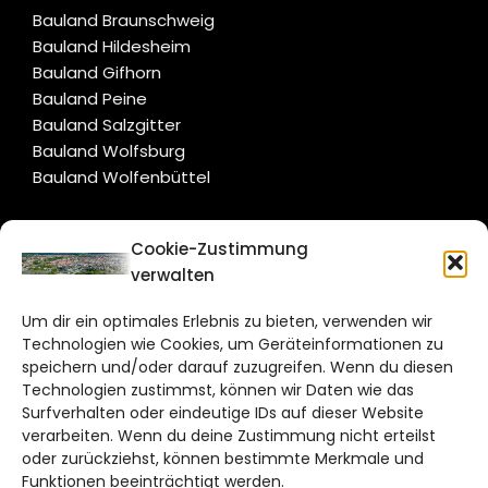
Bauland Braunschweig
Bauland Hildesheim
Bauland Gifhorn
Bauland Peine
Bauland Salzgitter
Bauland Wolfsburg
Bauland Wolfenbüttel
CITYLIFE!
Cookie-Zustimmung
verwalten
braunschweig@citylifemedien.de
Um dir ein optimales Erlebnis zu bieten, verwenden wir
Bruchtorwall 12
Technologien wie Cookies, um Geräteinformationen zu
38100 Braunschweig
speichern und/oder darauf zuzugreifen. Wenn du diesen
Telefon: 0531 387220 – 65
Technologien zustimmst, können wir Daten wie das
Surfverhalten oder eindeutige IDs auf dieser Website
verarbeiten. Wenn du deine Zustimmung nicht erteilst
DAS STADTMAGAZIN FÜR
oder zurückziehst, können bestimmte Merkmale und
BRAUNSCHWEIG
Funktionen beeinträchtigt werden.