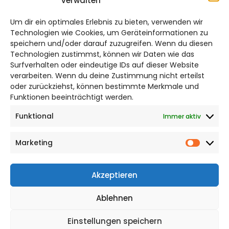
verwalten
braunschweig@citylifemedien.de
Um dir ein optimales Erlebnis zu bieten, verwenden wir
Bruchtorwall 12
Technologien wie Cookies, um Geräteinformationen zu
38100 Braunschweig
speichern und/oder darauf zuzugreifen. Wenn du diesen
Telefon: 0531 387220 – 65
Technologien zustimmst, können wir Daten wie das
Surfverhalten oder eindeutige IDs auf dieser Website
verarbeiten. Wenn du deine Zustimmung nicht erteilst
DAS STADTMAGAZIN FÜR
oder zurückziehst, können bestimmte Merkmale und
BRAUNSCHWEIG
Funktionen beeinträchtigt werden.
Funktional
Immer aktiv
Impressum
Datenschutzerklärung
Marketing
Cookie Richtlinie
Market
CITYLIFE! BEI FACEBOOK
Akzeptieren
Ablehnen
Einstellungen speichern