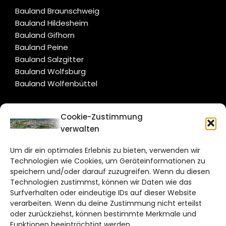
Bauland Braunschweig
Bauland Hildesheim
Bauland Gifhorn
Bauland Peine
Bauland Salzgitter
Bauland Wolfsburg
Bauland Wolfenbüttel
CITYLIFE!
Cookie-Zustimmung
verwalten
braunschweig@citylifemedien.de
Um dir ein optimales Erlebnis zu bieten, verwenden wir
Bruchtorwall 12
Technologien wie Cookies, um Geräteinformationen zu
38100 Braunschweig
speichern und/oder darauf zuzugreifen. Wenn du diesen
Telefon: 0531 387220 – 65
Technologien zustimmst, können wir Daten wie das
Surfverhalten oder eindeutige IDs auf dieser Website
verarbeiten. Wenn du deine Zustimmung nicht erteilst
DAS STADTMAGAZIN FÜR
oder zurückziehst, können bestimmte Merkmale und
BRAUNSCHWEIG
Funktionen beeinträchtigt werden.