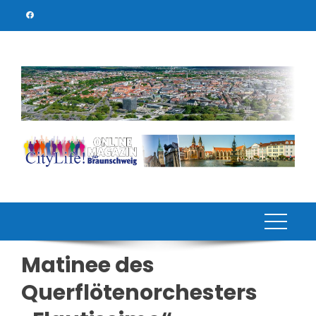
Skip
to
content
Matinee des
Querflötenorchesters