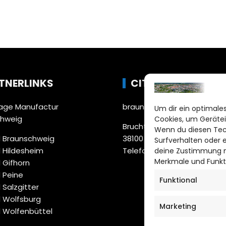
TNERLINKS
CITYLIFE!
ge Manufactur
braunschweig@citylifemed
Um dir ein optimales
chweig
Cookies, um Gerätei
Bruchtorwall 12
Wenn du diesen Tec
 Braunschweig
38100 Braunschweig
Surfverhalten oder 
 Hildesheim
Telefon: 0531 387220 – 65
deine Zustimmung ni
Merkmale und Funkt
 Gifhorn
 Peine
Funktional
 Salzgitter
 Wolfsburg
Marketing
 Wolfenbüttel