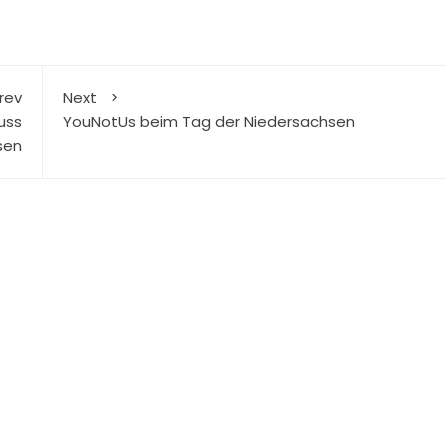
rev
Next
uss
YouNotUs beim Tag der Niedersachsen
sen