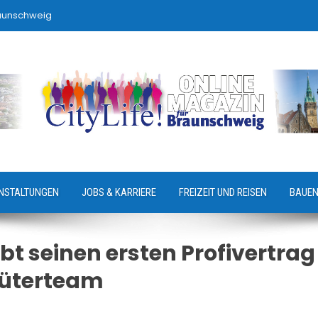
raunschweig
NSTALTUNGEN
JOBS & KARRIERE
FREIZEIT UND REISEN
BAUEN
bt seinen ersten Profivertrag
hüterteam