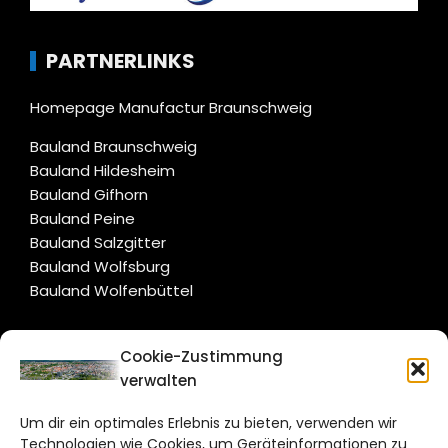
PARTNERLINKS
Homepage Manufactur Braunschweig
Bauland Braunschweig
Bauland Hildesheim
Bauland Gifhorn
Bauland Peine
Bauland Salzgitter
Bauland Wolfsburg
Bauland Wolfenbüttel
CITYLIFE!
Cookie-Zustimmung
verwalten
braunschweig@citylifemedien.de
Um dir ein optimales Erlebnis zu bieten, verwenden wir
Bruchtorwall 12
Technologien wie Cookies, um Geräteinformationen zu