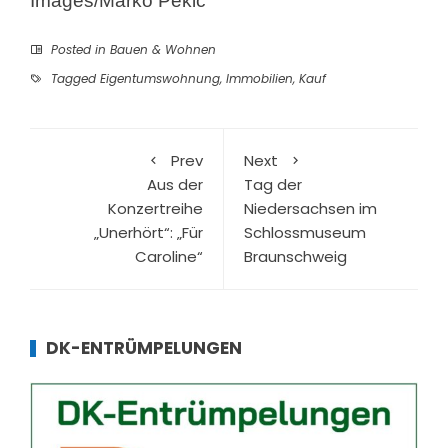
Images/Marko Pekic
Posted in
Bauen & Wohnen
Tagged
Eigentumswohnung
,
Immobilien
,
Kauf
Prev
Next
Aus der
Tag der
Konzertreihe
Niedersachsen im
„Unerhört“: „Für
Schlossmuseum
Caroline“
Braunschweig
DK-ENTRÜMPELUNGEN