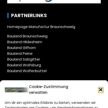
PARTNERLINKS
Homepage Manufactur Braunschweig
Bauland Braunschweig
Bauland Hildesheim
Bauland Gifhorn
Bauland Peine
Bauland Salzgitter
Bauland Wolfsburg
Bauland Wolfenbüttel
CITYLIFE!
Cookie-Zustimmung
verwalten
braunschweig@citylifemedien.de
Um dir ein optimales Erlebnis zu bieten, verwenden wir
Bruchtorwall 12
Technologien wie Cookies, um Geräteinformationen zu