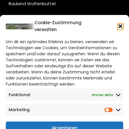
Bauland Wolfenbüttel
CITYLIFE!
Cookie-Zustimmung
verwalten
braunschweig@citylifemedien.de
Um dir ein optimales Erlebnis zu bieten, verwenden wir
Bruchtorwall 12
Technologien wie Cookies, um Geräteinformationen zu
38100 Braunschweig
speichern und/oder darauf zuzugreifen. Wenn du diesen
Telefon: 0531 387220 – 65
Technologien zustimmst, können wir Daten wie das
Surfverhalten oder eindeutige IDs auf dieser Website
verarbeiten. Wenn du deine Zustimmung nicht erteilst
DAS STADTMAGAZIN FÜR
oder zurückziehst, können bestimmte Merkmale und
BRAUNSCHWEIG
Funktionen beeinträchtigt werden.
Funktional
Immer aktiv
Impressum
Datenschutzerklärung
Marketing
Cookie Richtlinie
Market
CITYLIFE! BEI FACEBOOK
Akzeptieren