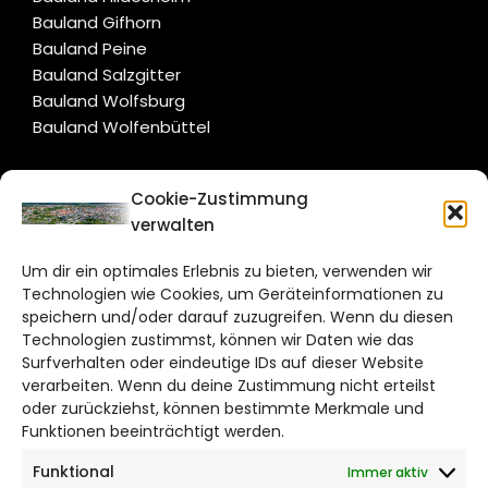
Bauland Gifhorn
Bauland Peine
Bauland Salzgitter
Bauland Wolfsburg
Bauland Wolfenbüttel
CITYLIFE!
Cookie-Zustimmung
verwalten
braunschweig@citylifemedien.de
Um dir ein optimales Erlebnis zu bieten, verwenden wir
Bruchtorwall 12
Technologien wie Cookies, um Geräteinformationen zu
38100 Braunschweig
speichern und/oder darauf zuzugreifen. Wenn du diesen
Telefon: 0531 387220 – 65
Technologien zustimmst, können wir Daten wie das
Surfverhalten oder eindeutige IDs auf dieser Website
verarbeiten. Wenn du deine Zustimmung nicht erteilst
DAS STADTMAGAZIN FÜR
oder zurückziehst, können bestimmte Merkmale und
BRAUNSCHWEIG
Funktionen beeinträchtigt werden.
Funktional
Immer aktiv
Impressum