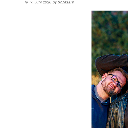
17. Juni 2026
by
So.St.BLHI