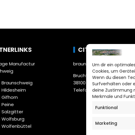
TNERLINKS
CITYLIFE!
ge Manufactur
braunschweig@citylifemed
Um dir ein optimales
chweig
Cookies, um Gerätei
Bruchtorwall 12
Wenn du diesen Tec
 Braunschweig
38100 Braunschweig
Surfverhalten oder 
 Hildesheim
Telefon: 0531 387220 – 65
deine Zustimmung ni
Merkmale und Funkt
 Gifhorn
 Peine
Funktional
 Salzgitter
 Wolfsburg
Marketing
 Wolfenbüttel