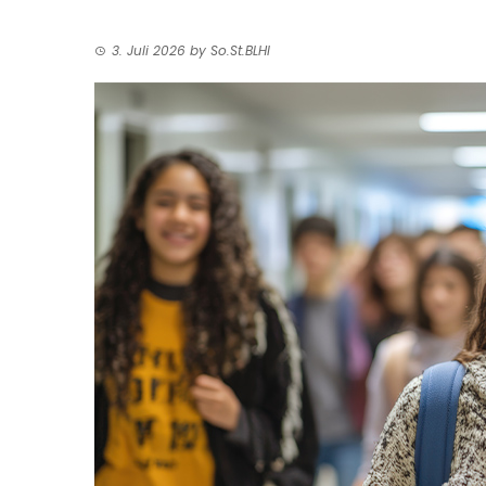
3. Juli 2026
by
So.St.BLHI