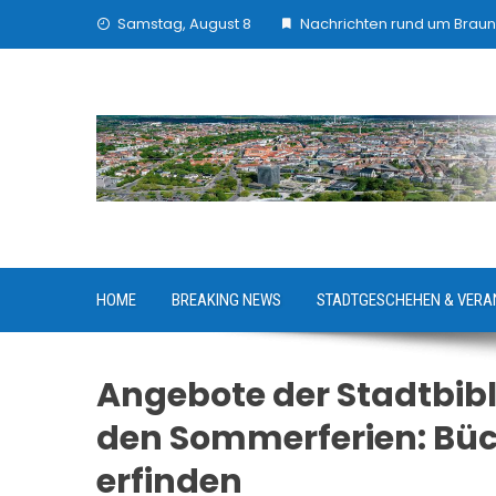
Skip
Samstag, August 8
Nachrichten rund um Brau
to
content
HOME
BREAKING NEWS
STADTGESCHEHEN & VERA
Angebote der Stadtbibl
den Sommerferien: Büc
erfinden