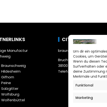
TNERLINKS
CITYLIFE!
ge Manufactur
braunschweig@citylifemed
Um dir ein optimales
chweig
Cookies, um Gerätei
Bruchtorwall 12
Wenn du diesen Tec
 Braunschweig
38100 Braunschweig
Surfverhalten oder 
 Hildesheim
Telefon: 0531 387220 – 65
deine Zustimmung ni
Merkmale und Funkt
 Gifhorn
 Peine
Funktional
 Salzgitter
 Wolfsburg
Marketing
 Wolfenbüttel