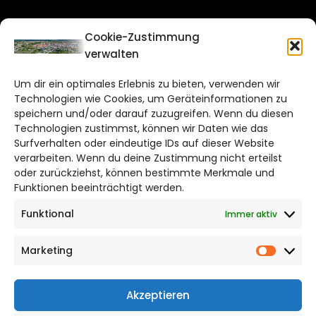
CITYLIFE!
Cookie-Zustimmung
verwalten
braunschweig@citylifemedien.de
Um dir ein optimales Erlebnis zu bieten, verwenden wir
Bruchtorwall 12
Technologien wie Cookies, um Geräteinformationen zu
38100 Braunschweig
speichern und/oder darauf zuzugreifen. Wenn du diesen
Telefon: 0531 387220 – 65
Technologien zustimmst, können wir Daten wie das
Surfverhalten oder eindeutige IDs auf dieser Website
verarbeiten. Wenn du deine Zustimmung nicht erteilst
DAS STADTMAGAZIN FÜR
oder zurückziehst, können bestimmte Merkmale und
BRAUNSCHWEIG
Funktionen beeinträchtigt werden.
Funktional
Immer aktiv
Impressum
Datenschutzerklärung
Marketing
Cookie Richtlinie
Market
CITYLIFE! BEI FACEBOOK
Akzeptieren